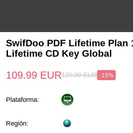
SwifDoo PDF Lifetime Plan
Lifetime CD Key Global
109.99
EUR
129.00
EUR
-15%
Plataforma:
Región: