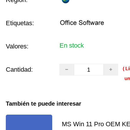
Etiquetas:
En stock
Valores:
Cantidad:
( L
un
También te puede interesar
MS Win 11 Pro OEM K