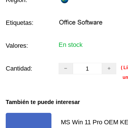
Etiquetas:
En stock
Valores:
Cantidad:
( L
un
También te puede interesar
MS Win 11 Pro OEM K