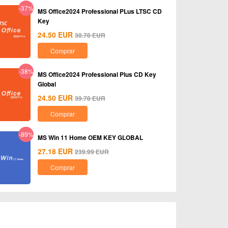
-37%
MS Office2024 Professional PLus LTSC CD
Key
24.50
EUR
38.78
EUR
Comprar
-38%
MS Office2024 Professional Plus CD Key
Global
24.50
EUR
39.78
EUR
Comprar
-89%
MS Win 11 Home OEM KEY GLOBAL
27.18
EUR
239.99
EUR
Comprar