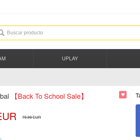
AM
UPLAY
obal
【Back To School Sale】
T
EUR
79.99
EUR