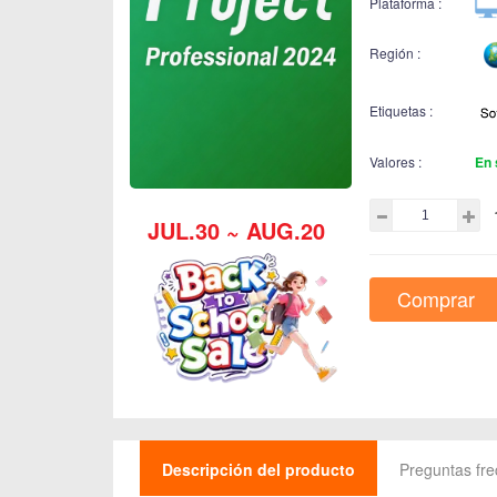
Plataforma :
Región :
Etiquetas :
Valores :
En 
JUL.30 ~ AUG.20
Comprar
Descripción del producto
Preguntas fr