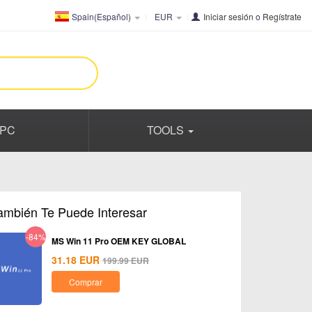
Spain(Español)
EUR
Iniciar sesión
o
Regístrate
PC
TOOLS
ambién Te Puede Interesar
-84%
MS Win 11 Pro OEM KEY GLOBAL
31.18
EUR
199.99
EUR
Comprar