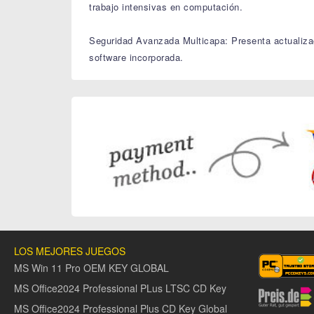
trabajo intensivas en computación.
Seguridad Avanzada Multicapa: Presenta actualizac
software incorporada.
LOS MEJORES JUEGOS
MS Win 11 Pro OEM KEY GLOBAL
MS Office2024 Professional PLus LTSC CD Key
MS Office2024 Professional Plus CD Key Global