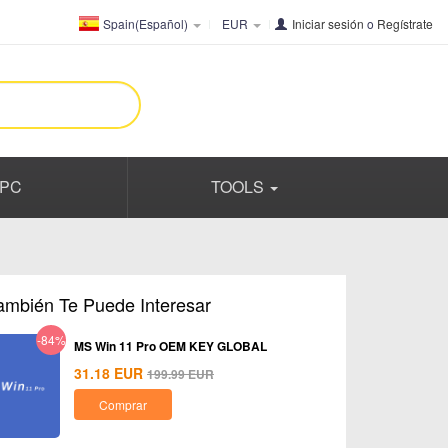
Spain(Español)
EUR
Iniciar sesión
o
Regístrate
PC
TOOLS
ambién Te Puede Interesar
-84%
MS Win 11 Pro OEM KEY GLOBAL
31.18
EUR
199.99
EUR
Comprar