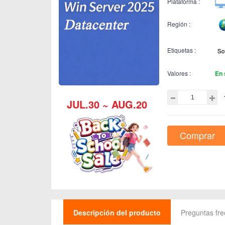
Plataforma :
Región :
Etiquetas :
Valores :
En 
JUL.30 ~ AUG.20
Comprar
Descripción del producto
Preguntas fr