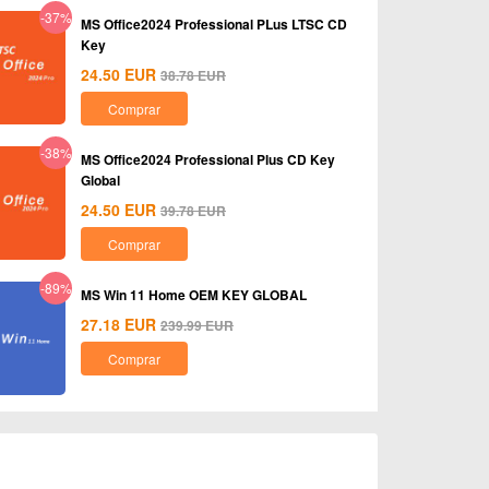
-37%
MS Office2024 Professional PLus LTSC CD
Key
24.50
EUR
38.78
EUR
Comprar
-38%
MS Office2024 Professional Plus CD Key
Global
24.50
EUR
39.78
EUR
Comprar
-89%
MS Win 11 Home OEM KEY GLOBAL
27.18
EUR
239.99
EUR
Comprar