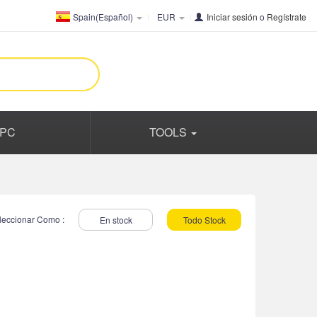
Spain(Español)
EUR
Iniciar sesión
o
Regístrate
PC
TOOLS
leccionar Como :
En stock
Todo Stock