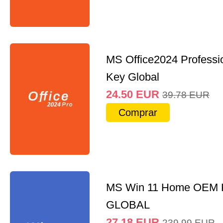
MS Office2024 Professi
Key Global
24.50
EUR
39.78
EUR
Comprar
MS Win 11 Home OEM
GLOBAL
27.18
EUR
239.99
EUR