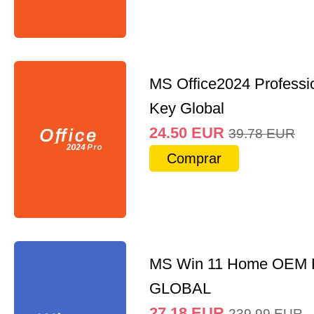
MS Office2024 Professi
Key Global
24.50
EUR
39.78
EUR
Comprar
MS Win 11 Home OEM
GLOBAL
27.18
EUR
239.99
EUR