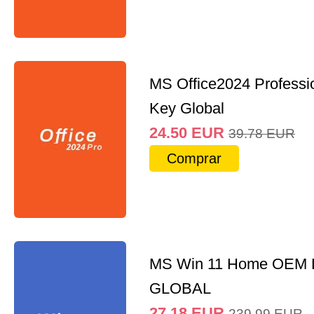
MS Office2024 Professi
Key Global
24.50
EUR
39.78
EUR
Comprar
MS Win 11 Home OEM
GLOBAL
27.18
EUR
239.99
EUR