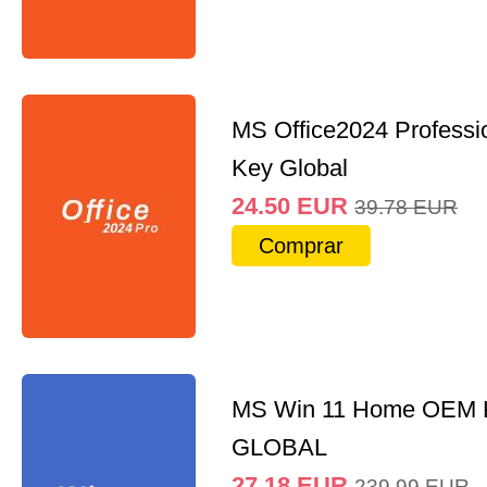
MS Office2024 Professi
Key Global
24.50
EUR
39.78
EUR
Comprar
MS Win 11 Home OEM
GLOBAL
27.18
EUR
239.99
EUR