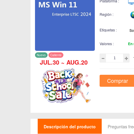
Plataforma :
Región :
Etiquetas :
Valores :
En 
Nuevo
Caliente
JUL.30 ~ AUG.20
Comprar
Descripción del producto
Preguntas fr