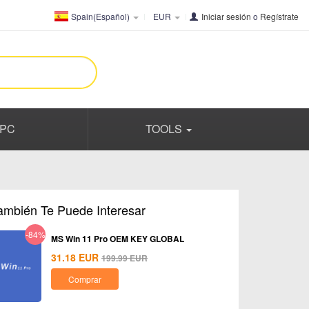
Spain(Español)
EUR
Iniciar sesión
o
Regístrate
PC
TOOLS
ambién Te Puede Interesar
-84%
MS Win 11 Pro OEM KEY GLOBAL
31.18
EUR
199.99
EUR
Comprar