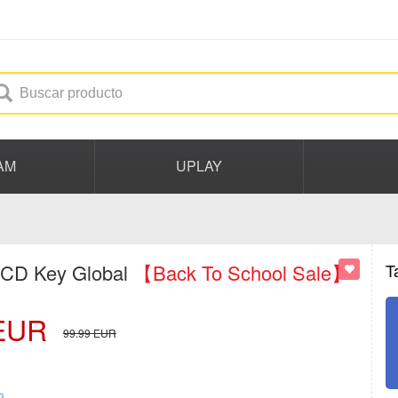
AM
UPLAY
 CD Key Global
【Back To School Sale】
T
EUR
99.99
EUR