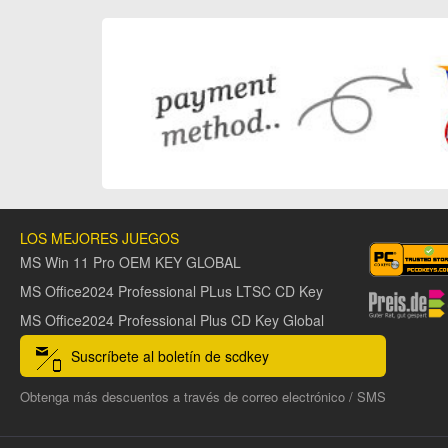
LOS MEJORES JUEGOS
MS Win 11 Pro OEM KEY GLOBAL
MS Office2024 Professional PLus LTSC CD Key
MS Office2024 Professional Plus CD Key Global
Suscríbete al boletín de scdkey
Obtenga más descuentos a través de correo electrónico / SMS