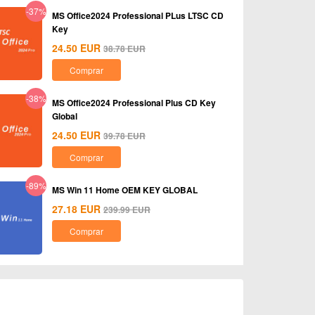
-37%
MS Office2024 Professional PLus LTSC CD
Key
24.50
EUR
38.78
EUR
Comprar
-38%
MS Office2024 Professional Plus CD Key
Global
24.50
EUR
39.78
EUR
Comprar
-89%
MS Win 11 Home OEM KEY GLOBAL
27.18
EUR
239.99
EUR
Comprar