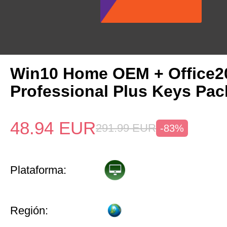
Win10 Home OEM + Office2
Professional Plus Keys Pac
48.94
EUR
291.99
EUR
-83%
Plataforma:
Región: