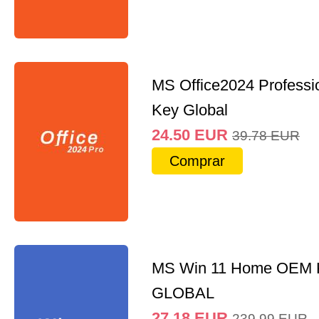
MS Office2024 Professi
Key Global
24.50
EUR
39.78
EUR
Comprar
MS Win 11 Home OEM
GLOBAL
27.18
EUR
239.99
EUR