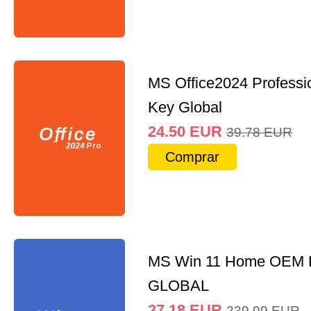
MS Office2024 Professi
Key Global
24.50
EUR
39.78
EUR
Comprar
MS Win 11 Home OEM
GLOBAL
27.18
EUR
239.99
EUR